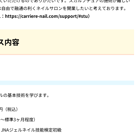
ていただけるのでありがたいです。スカルプチュアの施術が難しい
は自由で融通の利くネイルサロンを開業したいと考えております。
carriere-nail.com/support/#stu）
ス内容
ルの基本技術を学びます。
0円（税込）
間～標準3ヶ月程度）
、JNAジェルネイル技能検定初級