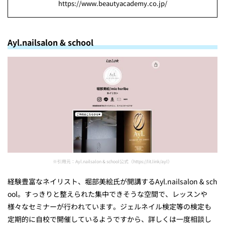
https://www.beautyacademy.co.jp/
Ayl.nailsalon & school
※引用元：Ayl.nailsalon & school公式（https://lit.link/ayl）
経験豊富なネイリスト、堀部美絵氏が開講するAyl.nailsalon & sch
ool。すっきりと整えられた集中できそうな空間で、レッスンや
様々なセミナーが行われています。
ジェルネイル検定等の検定も
定期的に自校で開催している
ようですから、詳しくは一度相談し