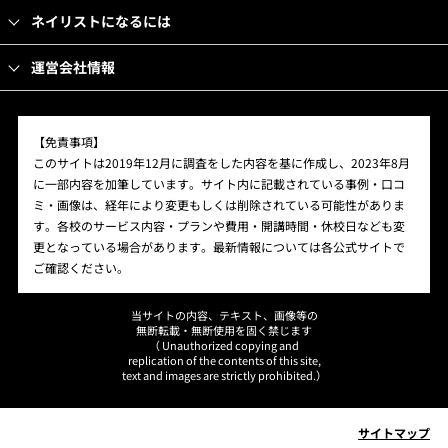
ネイリストになるには
運営会社情報
【免責事項】
このサイトは2019年12月に調査をした内容を基に作成し、2023年8月
に一部内容を加筆しています。サイト内に記載されている事例・口コ
ミ・画像は、経年により変更もしくは削除されている可能性がありま
す。各校のサービス内容・プランや費用・開講時間・休校日なども変
更となっている場合があります。最新情報については各公式サイトで
ご確認ください。
当サイトの内容、テキスト、画像等の
無断転載・無断使用を固く禁じます
（ Unauthorized copying and
replication of the contents of this site,
text and images are strictly prohibited.）
サイトマップ