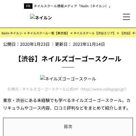
ネイルスクール情報メディア「Nailn（ネイルン）」
»
»
»
Nailn-ネイルン-
ネイルスクール一覧【東京版】
ネイルスクール【渋谷エリア】
【渋谷】ネ
公開日：
2020年1月23日
｜更新日：
2023年11月14日
【渋谷】ネイルズゴーゴースクール
引用元：ネイルズゴーゴースクール公式HP（http://www.nailsgogo.jp/）
東京・渋谷にある未経験でも学べるネイルズゴーゴースクール。カ
リキュラムやコース内容、口コミ評判などをまとめて紹介します。