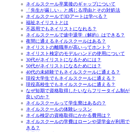
ネイルスクール卒業後のギャップについて
「先生が厳しい」と感じる理由とその対処法
ネイルスクールで3Dアートは学べる？
福祉ネイリストとは
不器用でもネイリストになれる？
ネイルスクールで途中退学（解約）はできる？
夜間に通えるネイルスクールはある？
ネイリストの離職率が高いってホント？
ネイリスト検定のモデルハンドの使用について
30代がネイリストになるためには？
50代がネイリストになるためには？
40代の未経験でもネイルスクールに通える？
現役大学生でもネイルスクールに通える？
現役高校生でもネイルスクールに通える？
なぜ短期で資格取得したいならフリータイム制が
良いのか？
ネイルスクールって学生寮はあるの？
ネイルスクールの体験レッスン
ネイル検定の資格取得にかかる費用は？
ネイルスクールの学費はローンや奨学金が利用で
きる？