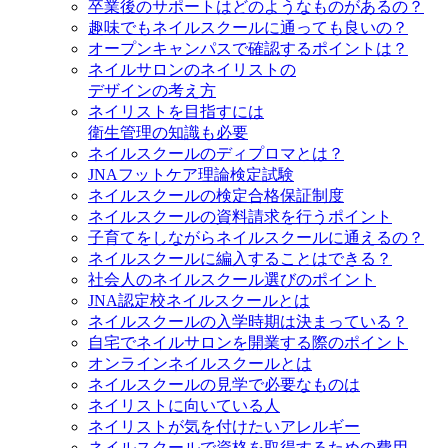
卒業後のサポートはどのようなものがあるの？
趣味でもネイルスクールに通っても良いの？
オープンキャンパスで確認するポイントは？
ネイルサロンのネイリストの
デザインの考え方
ネイリストを目指すには
衛生管理の知識も必要
ネイルスクールのディプロマとは？
JNAフットケア理論検定試験
ネイルスクールの検定合格保証制度
ネイルスクールの資料請求を行うポイント
子育てをしながらネイルスクールに通えるの？
ネイルスクールに編入することはできる？
社会人のネイルスクール選びのポイント
JNA認定校ネイルスクールとは
ネイルスクールの入学時期は決まっている？
自宅でネイルサロンを開業する際のポイント
オンラインネイルスクールとは
ネイルスクールの見学で必要なものは
ネイリストに向いている人
ネイリストが気を付けたいアレルギー
ネイルスクールで資格を取得するための費用