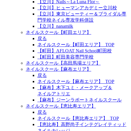
【立川】Nails～La Luna Flor～
【立川】ヒューマンアカデミー立川校
【立川】東京ビューティー＆ブライダル専
門学校ネイル専攻学科併設
【立川】nanamilk
ネイルスクール【町田エリア】
戻る
ネイルスクール【町田エリア】_TOP
【町田】AFLOAT Nail School町田校
【町田】町田美容専門学校
ネイルスクール【高田馬場エリア】
ネイルスクール【麻布エリア】
戻る
ネイルスクール【麻布エリア】_TOP
【麻布】木下ユミ・メークアップ＆
ネイルアトリエ
【麻布】ジーンラポートネイルスクール
ネイルスクール【恵比寿エリア】
戻る
ネイルスクール【恵比寿エリア】_TOP
【恵比寿】高野尚子インテグレイティッド
ネイルカレッジ