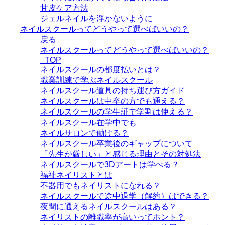
甘皮ケア方法
ジェルネイルを浮かないように
ネイルスクールってどうやって選べばいいの？
戻る
ネイルスクールってどうやって選べばいいの？
_TOP
ネイルスクールの都度払いとは？
職業訓練で学ぶネイルスクール
ネイルスクール道具の持ち運び方ガイド
ネイルスクールは中卒の方でも通える？
ネイルスクールの学生証で学割は使える？
ネイルスクール在学中でも
ネイルサロンで働ける？
ネイルスクール卒業後のギャップについて
「先生が厳しい」と感じる理由とその対処法
ネイルスクールで3Dアートは学べる？
福祉ネイリストとは
不器用でもネイリストになれる？
ネイルスクールで途中退学（解約）はできる？
夜間に通えるネイルスクールはある？
ネイリストの離職率が高いってホント？