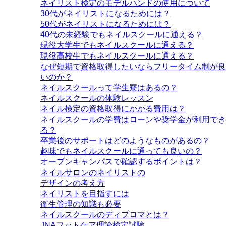
ネイリスト検定のモデルハンドの使用について
30代がネイリストになるためには？
50代がネイリストになるためには？
40代の未経験でもネイルスクールに通える？
現役大学生でもネイルスクールに通える？
現役高校生でもネイルスクールに通える？
なぜ短期で資格取得したいならフリータイム制が良
いのか？
ネイルスクールって学生寮はあるの？
ネイルスクールの体験レッスン
ネイル検定の資格取得にかかる費用は？
ネイルスクールの学費はローンや奨学金が利用でき
る？
卒業後のサポートはどのようなものがあるの？
趣味でもネイルスクールに通っても良いの？
オープンキャンパスで確認するポイントは？
ネイルサロンのネイリストの
デザインの考え方
ネイリストを目指すには
衛生管理の知識も必要
ネイルスクールのディプロマとは？
JNAフットケア理論検定試験