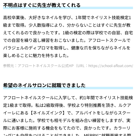
不明点はすぐに先生が教えてくれる
高校卒業後、大好きなネイルを学び、1年間でネイリスト技能検定1
級まで取得。少人数指導により、分からないことはすぐに先生が教
えてくれるので良かったです。1級の検定の際は学校での自習、自宅
での自習を繰り返し練習をおこないました。アフロートスクールで
パラジェルのディプロマを取得し、健康な爪を保ちながらネイルを
楽しめることに魅力を持ちました。
参照元：アフロートネイルスクール公式HP（URL：https://school-afloat.com/nail/
希望のネイルサロンに就職できました
アフロートネイルスクールに入学して、約1年間でネイリスト技能検
定1級まで取得。私は2級取得後、学校より特別推薦を頂き、ルクア
イーレにある【ネイルズインク】で、アルバイトをしながらスクー
ルに通いました。学校でも相モデルを組み合い練習をしますが、実
際にお客様に施術する機会をもてたので、良かったです。カラーリ
ングにも自信をつけることができました。MERRYに就職面接する際