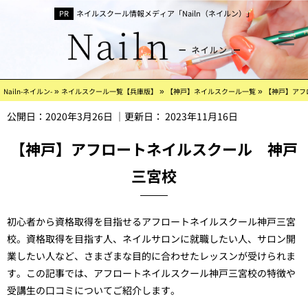
ネイルスクール情報メディア「Nailn（ネイルン）」
»
»
»
Nailn-ネイルン-
ネイルスクール一覧【兵庫版】
【神戸】ネイルスクール一覧
【神戸】アフ
公開日：
2020年3月26日
｜更新日：
2023年11月16日
【神戸】アフロートネイルスクール 神戸
三宮校
初心者から資格取得を目指せるアフロートネイルスクール神戸三宮
校。資格取得を目指す人、ネイルサロンに就職したい人、サロン開
業したい人など、さまざまな目的に合わせたレッスンが受けられま
す。この記事では、アフロートネイルスクール神戸三宮校の特徴や
受講生の口コミについてご紹介します。